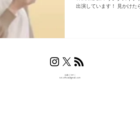
出演しています！ 見かけた
以織 | Iori |
iori.official@gmail.com