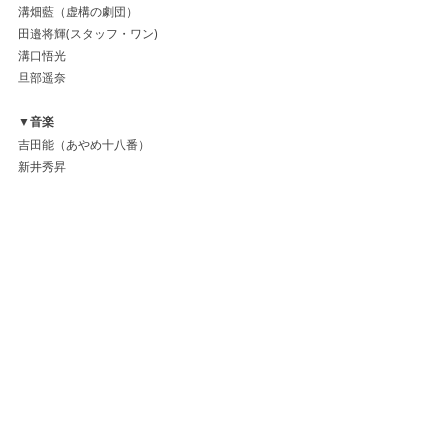
溝畑藍（虚構の劇団）
田邉将輝(スタッフ・ワン)
溝口悟光
旦部遥奈
▼音楽
吉田能（あやめ十八番）
新井秀昇
客演自体約3年振りになります。
もちろん油断できない情勢ですが、未来には希望を
持って。よろしくお願いします！
■あらすじ
http://ayame-no18.com/nextstage/
■あやめ十八番公式HP