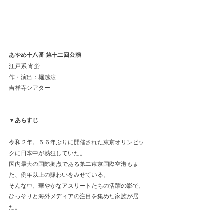
あやめ十八番 第十二回公演
江戸系 宵蛍
作・演出：堀越涼
吉祥寺シアター
▼あらすじ
令和２年。５６年ぶりに開催された東京オリンピッ
クに日本中が熱狂していた。
国内最大の国際拠点である第二東京国際空港もま
た、例年以上の賑わいをみせている。
そんな中、華やかなアスリートたちの活躍の影で、
ひっそりと海外メディアの注目を集めた家族が居
た。