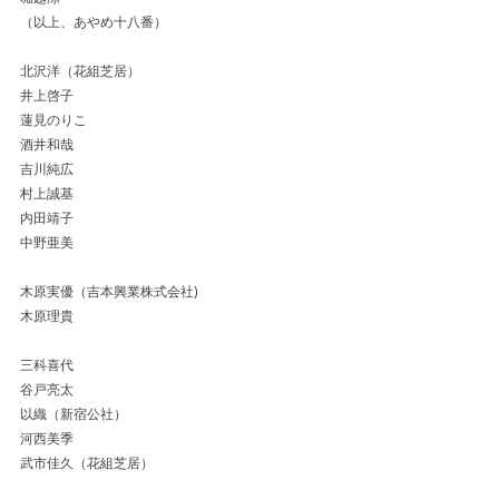
（以上、あやめ十八番）
北沢洋（花組芝居）
井上啓子
蓮見のりこ
酒井和哉
吉川純広
村上誠基
内田靖子
中野亜美
木原実優（吉本興業株式会社)
木原理貴
三科喜代
谷戸亮太
以織（新宿公社）
河西美季
武市佳久（花組芝居）