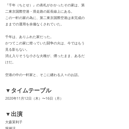
『千年（ちとせ）』の表札がかかったその家は、第
二東京国際空港・滑走路の延長線上にある。
この一軒の家の為に、第二東京国際空港は未完成の
ままでの運用を余儀なくされていた。
千年は、ありふれた家だった。
かつてこの家に燈っていた闘争の火は、今ではもう
見る影もない。
消え入りそうな小さな火種が、燻ったまま、あるだ
けだ。
空港の中の一軒家と、そこに纏わる人々のお話。
▼タイムテーブル
2020年11月12日（木）〜16日（月）
▼出演
大森茉利子
堀越涼