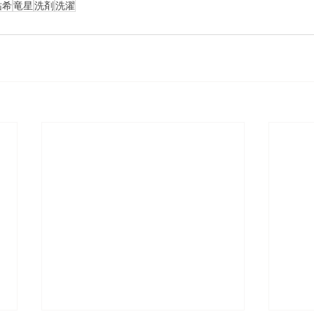
祐希
竜星
洗剤
洗濯